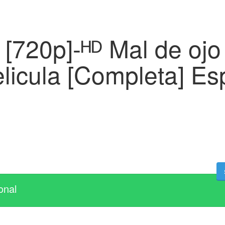
[720p]-ᴴᴰ Mal de ojo
licula [Completa] Es
onal