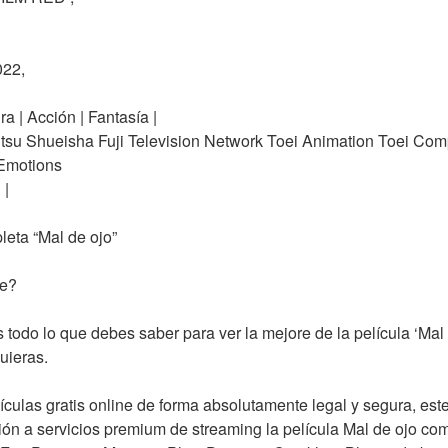
022,
a | Acción | Fantasía |
tsu Shueisha Fuji Television Network Toei Animation Toei C
Emotions
 |
leta “Mal de ojo”
ne?
 todo lo que debes saber para ver la mejore de la película ‘Mal
uieras.
ículas gratis online de forma absolutamente legal y segura, es
n a servicios premium de streaming la película Mal de ojo co